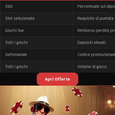
Slot
Percentuale sul dep
Slot selezionate
Requisito di puntata
Giochi live
Rimborso perdite pr
Tutti i giochi
Depositi elevati
Settimanale
Codice promozional
Tutti i giochi
Volume di gioco
Apri Offerte