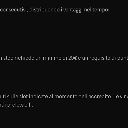
i consecutivi, distribuendo i vantaggi nel tempo:
 Ogni step richiede un minimo di 20€ e un requisito di p
ti sulle slot indicate al momento dell’accredito. Le vinc
i prelevabili.