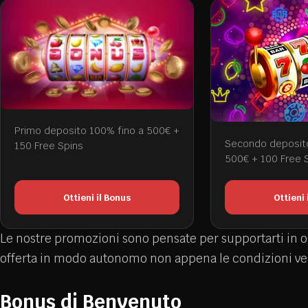
Primo deposito 100% fino a 500€ +
Secondo deposito
150 Free Spins
500€ + 100 Free 
Ottieni il Bonus
Ottieni 
Le nostre promozioni sono pensate per supportarti in ogni
offerta in modo autonomo non appena le condizioni ve
Bonus di Benvenuto