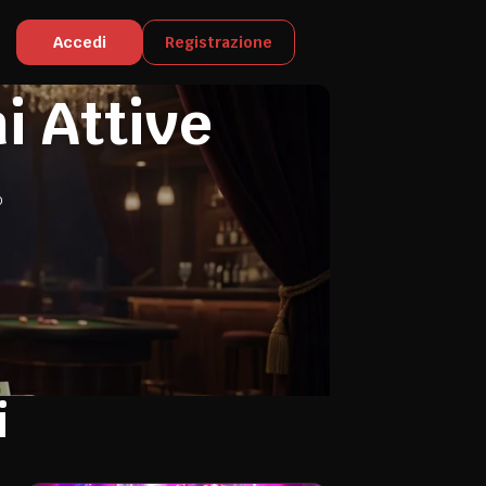
Accedi
Registrazione
i Attive
o
i