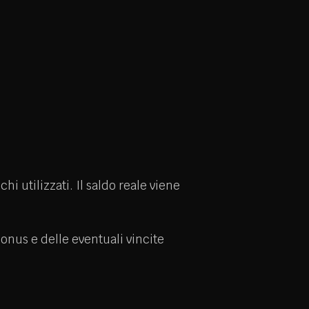
hi utilizzati. Il saldo reale viene
nus e delle eventuali vincite