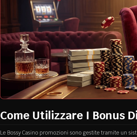
Come Utilizzare I Bonus Di
Le Bossy Casino promozioni sono gestite tramite un sis