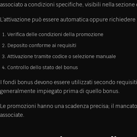
associato a condizioni specifiche, visibili nella sezione 
L’attivazione può essere automatica oppure richiedere 
Verifica delle condizioni della promozione
Deposito conforme ai requisiti
Attivazione tramite codice o selezione manuale
Controllo dello stato del bonus
I fondi bonus devono essere utilizzati secondo requisiti d
generalmente impiegato prima di quello bonus.
Le promozioni hanno una scadenza precisa; il mancato 
associate.