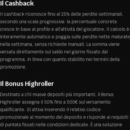
Il Cashback
Il cashback riconosce fino al 25% delle perdite settimanali,
secondo una scala progressiva: la percentuale concreta
cresce in base al profilo e all’attività del giocatore. Il calcolo è
interamente automatico e poggia sulle perdite nette maturate
nella settimana, senza richieste manuali. La somma viene
versata direttamente sul saldo nel giorno fissato dal
programma, in linea con quanto stabilito nei termini della
promozione.
Il Bonus Highroller
Destinato a chi muove depositi più importanti, il Bonus
Highroller assegna il 50% fino a 500€ sul versamento
qualificante. Si attiva inserendo il relativo codice
promozionale al momento del deposito e risponde ai requisiti
di puntata fissati nelle condizioni dedicate. È una soluzione