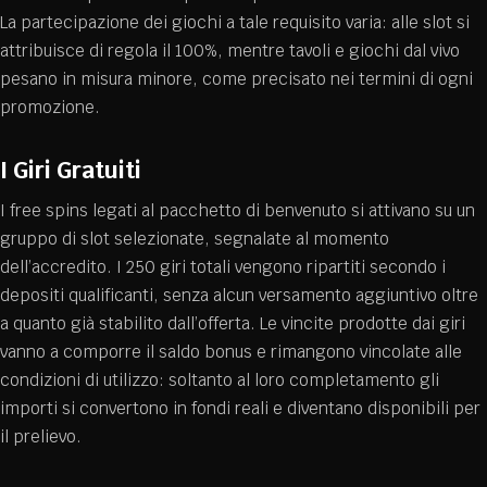
La partecipazione dei giochi a tale requisito varia: alle slot si
attribuisce di regola il 100%, mentre tavoli e giochi dal vivo
pesano in misura minore, come precisato nei termini di ogni
promozione.
I Giri Gratuiti
I free spins legati al pacchetto di benvenuto si attivano su un
gruppo di slot selezionate, segnalate al momento
dell’accredito. I 250 giri totali vengono ripartiti secondo i
depositi qualificanti, senza alcun versamento aggiuntivo oltre
a quanto già stabilito dall’offerta. Le vincite prodotte dai giri
vanno a comporre il saldo bonus e rimangono vincolate alle
condizioni di utilizzo: soltanto al loro completamento gli
importi si convertono in fondi reali e diventano disponibili per
il prelievo.