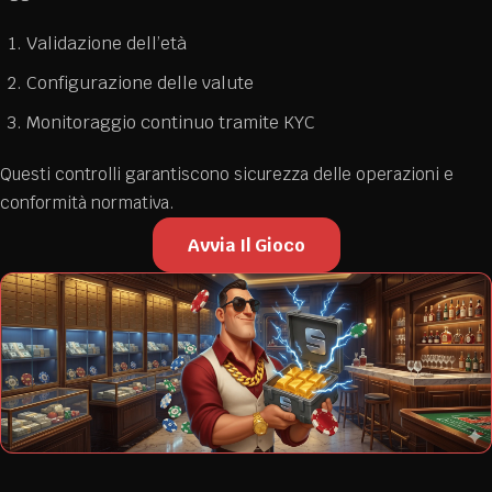
Validazione dell’età
Configurazione delle valute
Monitoraggio continuo tramite KYC
Questi controlli garantiscono sicurezza delle operazioni e
conformità normativa.
Avvia Il Gioco