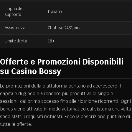
Lingua del
Italiano
supporto
Assistenza
Chat live 24/7, email
Limite di età
18+
Offerte e Promozioni Disponibili
su Casino Bossy
Le promozioni della piattaforma puntano ad accrescere il
capitale di gioco e a rendere più produttive le singole
sessioni, dal primo accesso fino alle ricariche ricorrenti. Ogni
bonus viene attivato in modo automatico dal sistema una volta
soddisfatti i requisiti richiesti. Ecco la descrizione puntuale di
tutte le offerte.