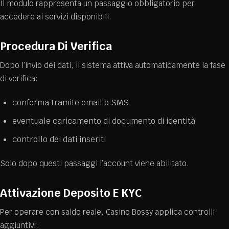
Il modulo rappresenta un passaggio obbligatorio per
accedere ai servizi disponibili.
Procedura Di Verifica
Dopo l’invio dei dati, il sistema attiva automaticamente la fase
di verifica:
conferma tramite email o SMS
eventuale caricamento di documento di identità
controllo dei dati inseriti
Solo dopo questi passaggi l’account viene abilitato.
Attivazione Deposito E KYC
Per operare con saldo reale, Casino Bossy applica controlli
aggiuntivi: